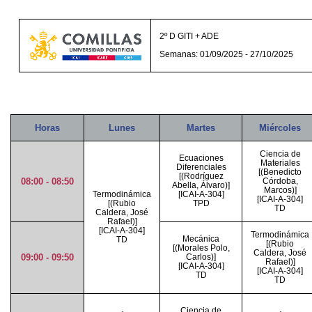
2º D GITI + ADE
Semanas: 01/09/2025 - 27/10/2025
Horas
Lunes
Martes
Miércoles
Ciencia de
Ecuaciones
Materiales
Diferenciales
[(Benedicto
[(Rodríguez
08:00 - 08:50
Córdoba,
Abella, Álvaro)]
Marcos)]
Termodinámica
[ICAI-A-304]
[ICAI-A-304]
[(Rubio
TPD
TD
Caldera, José
Rafael)]
[ICAI-A-304]
Termodinámica
Mecánica
TD
[(Rubio
[(Morales Polo,
Caldera, José
09:00 - 09:50
Carlos)]
Rafael)]
[ICAI-A-304]
[ICAI-A-304]
TD
TD
Ciencia de