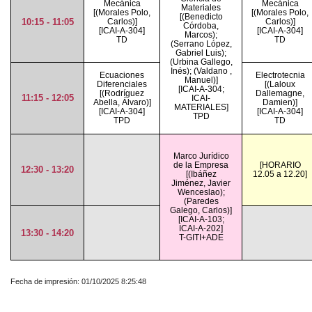
Mecánica
Mecánica
Materiales
[(Morales Polo,
[(Morales Polo,
[(Benedicto
10:15 - 11:05
Carlos)]
Carlos)]
Córdoba,
[ICAI-A-304]
[ICAI-A-304]
Marcos);
TD
TD
(Serrano López,
Gabriel Luis);
(Urbina Gallego,
Inés); (Valdano ,
Ecuaciones
Electrotecnia
Manuel)]
Diferenciales
[(Laloux
[ICAI-A-304;
[(Rodríguez
Dallemagne,
11:15 - 12:05
ICAI-
Abella, Álvaro)]
Damien)]
MATERIALES]
[ICAI-A-304]
[ICAI-A-304]
TPD
TPD
TD
Marco Jurídico
de la Empresa
[HORARIO
12:30 - 13:20
[(Ibáñez
12.05 a 12.20]
Jiménez, Javier
Wenceslao);
(Paredes
Galego, Carlos)]
[ICAI-A-103;
ICAI-A-202]
13:30 - 14:20
T-GITI+ADE
Fecha de impresión: 01/10/2025 8:25:48