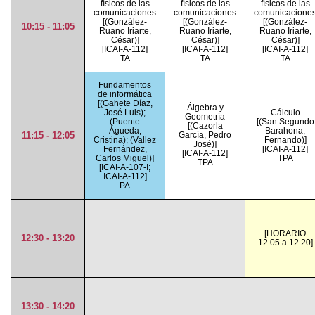
físicos de las
físicos de las
físicos de las
comunicaciones
comunicaciones
comunicacione
[(González-
[(González-
[(González-
10:15 - 11:05
Ruano Iriarte,
Ruano Iriarte,
Ruano Iriarte,
César)]
César)]
César)]
[ICAI-A-112]
[ICAI-A-112]
[ICAI-A-112]
TA
TA
TA
Fundamentos
de informática
[(Gahete Díaz,
Álgebra y
José Luis);
Cálculo
Geometría
(Puente
[(San Segundo
[(Cazorla
Águeda,
Barahona,
11:15 - 12:05
García, Pedro
Cristina); (Vallez
Fernando)]
José)]
Fernández,
[ICAI-A-112]
[ICAI-A-112]
Carlos Miguel)]
TPA
TPA
[ICAI-A-107-I;
ICAI-A-112]
PA
[HORARIO
12:30 - 13:20
12.05 a 12.20]
13:30 - 14:20