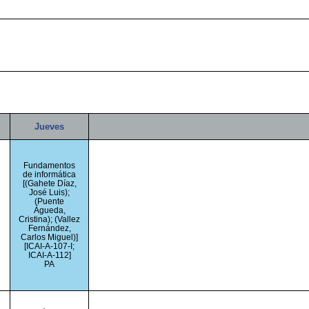
Jueves
Fundamentos
de informática
[(Gahete Díaz,
José Luis);
(Puente
Águeda,
Cristina); (Vallez
Fernández,
Carlos Miguel)]
[ICAI-A-107-I;
ICAI-A-112]
PA