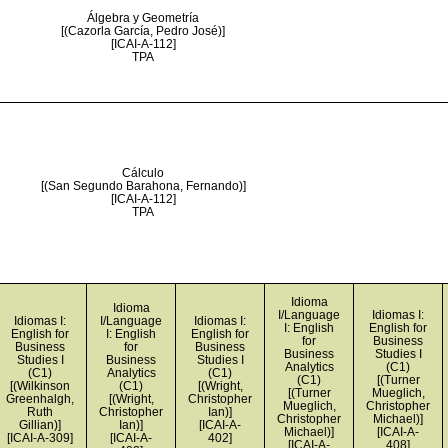
Álgebra y Geometría
[(Cazorla García, Pedro José)]
[ICAI-A-112]
TPA
Cálculo
[(San Segundo Barahona, Fernando)]
[ICAI-A-112]
TPA
Idioma
Idioma
I/Language
Idiomas I:
Idiomas I:
I/Language
Idiomas I:
I: English
English for
English for
I: English
English for
for
Business
Business
for
Business
Business
Studies I
Studies I
Business
Studies I
Analytics
(C1)
(C1)
Analytics
(C1)
(C1)
[(Turner
[(Wilkinson
(C1)
[(Wright,
[(Turner
Mueglich,
Greenhalgh,
[(Wright,
Christopher
Mueglich,
Christopher
Ruth
Christopher
Ian)]
Christopher
Michael)]
Gillian)]
Ian)]
[ICAI-A-
Michael)]
[ICAI-A-
[ICAI-A-309]
[ICAI-A-
402]
[ICAI-A-
408]