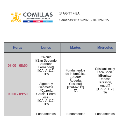
1º A GITT + BA
Semanas: 01/09/2025 - 01/12/2025
Horas
Lunes
Martes
Miércoles
Cálculo
[(San Segundo
Barahona,
08:00 - 08:50
Fernando)]
Cristianismo y
Fundamentos
[ICAI-A-112]
Ética Social
de informática
TPA
[(Benítez-
[(Puente
Donoso
Águeda,
Tarascón,
Álgebra y
Cristina)]
Ángel)]
Geometría
[ICAI-A-112]
[ICAI-A-112]
[(Cazorla
TA
TA
09:00 - 09:50
García, Pedro
José)]
[ICAI-A-112]
TPA
Fundamentos
Fundamentos
Fundamentos