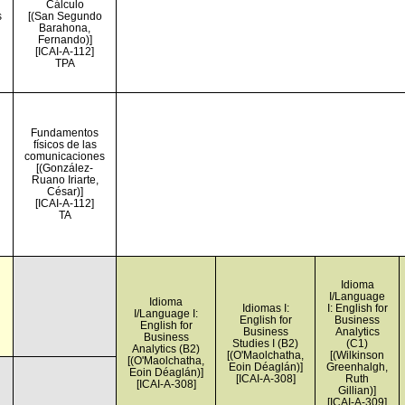
Cálculo
s
[(San Segundo
Barahona,
Fernando)]
[ICAI-A-112]
TPA
Fundamentos
físicos de las
comunicaciones
[(González-
Ruano Iriarte,
César)]
[ICAI-A-112]
TA
Idioma
I/Language
Idioma
Idiomas I:
I: English for
I/Language I:
English for
Business
English for
Business
Analytics
Business
Studies I (B2)
(C1)
Analytics (B2)
[(O'Maolchatha,
[(Wilkinson
[(O'Maolchatha,
Eoin Déaglán)]
Greenhalgh,
Eoin Déaglán)]
[ICAI-A-308]
Ruth
[ICAI-A-308]
Gillian)]
[ICAI-A-309]