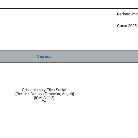
Período 1º c
Curso 2025
Viernes
Cristianismo y Ética Social
[(Benítez-Donoso Tarascón, Ángel)]
[ICAI-A-112]
TA