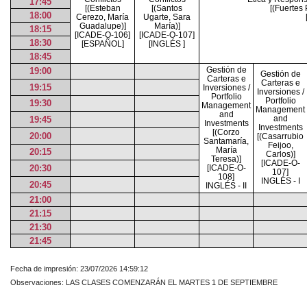
17:45
[(Esteban
[(Santos
[(Fuertes 
18:00
Cerezo, María
Ugarte, Sara
Guadalupe)]
María)]
18:15
[ICADE-O-106]
[ICADE-O-107]
18:30
[ESPAÑOL]
[INGLÉS ]
18:45
Gestión de
19:00
Gestión de
Carteras e
Carteras e
19:15
Inversiones /
Inversiones /
Portfolio
Portfolio
19:30
Management
Management
and
and
19:45
Investments
Investments
[(Corzo
20:00
[(Casarrubio
Santamaría,
Feijoo,
María
20:15
Carlos)]
Teresa)]
[ICADE-O-
20:30
[ICADE-O-
107]
108]
INGLÉS - I
20:45
INGLÉS - II
21:00
21:15
21:30
21:45
Fecha de impresión: 23/07/2026 14:59:12
Observaciones: LAS CLASES COMENZARÁN EL MARTES 1 DE SEPTIEMBRE