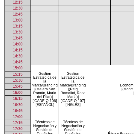
12:15
12:30
12:45
13:00
13:15
13:30
13:45
14:00
14:15
14:30
14:45
15:00
Gestión
Gestión
15:15
Estratégica de
Estratégica de
15:30
la
la
Marca/Branding
Marca/Branding
Economía
15:45
[(Melara San
[(Reig
[(Montt
16:00
Román, María
Ramallat, Rosa
del Pilar)]
María)]
16:15
[ICADE-O-106]
[ICADE-O-107]
16:30
[ESPAÑOL]
[INGLÉS]
16:45
17:00
Técnicas de
Técnicas de
17:15
Negociación y
Negociación y
17:30
Gestión de
Gestión de
Conflictos
Conflictos
Ética y Respons