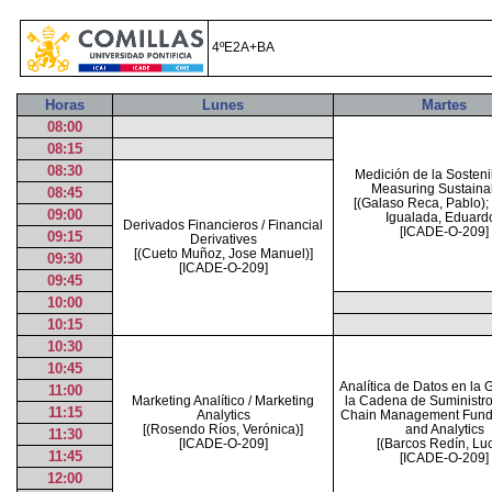
4ºE2A+BA
Horas
Lunes
Martes
08:00
08:15
08:30
Medición de la Sosteni
Measuring Sustainab
08:45
[(Galaso Reca, Pablo);
09:00
Igualada, Eduardo
Derivados Financieros / Financial
[ICADE-O-209]
09:15
Derivatives
[(Cueto Muñoz, Jose Manuel)]
09:30
[ICADE-O-209]
09:45
10:00
10:15
10:30
10:45
Analítica de Datos en la 
11:00
Marketing Analítico / Marketing
la Cadena de Suministr
11:15
Analytics
Chain Management Fund
[(Rosendo Ríos, Verónica)]
and Analytics
11:30
[ICADE-O-209]
[(Barcos Redín, Luc
11:45
[ICADE-O-209]
12:00